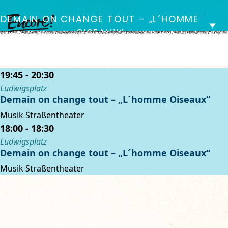
DEMAIN ON CHANGE TOUT – „L´HOMME
OISEAUX“
Z
Z
19:45 - 20:30
u
u
Ludwigsplatz
m
m
Demain on change tout – „L´homme Oiseaux“
I
H
Musik
Straßentheater
n
a
18:00 - 18:30
h
u
Ludwigsplatz
a
p
Demain on change tout – „L´homme Oiseaux“
l
t
Musik
Straßentheater
t
m
e
n
ü